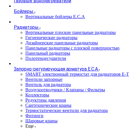
Газовые водонагреватели
Бойлеры
Вертикальные бойлеры E.C.A
Радиаторы
Вертикальные плоские панельные радиаторы
Гигиенические радиаторы
Дизайнерские панельные радиаторы
Панельные радиаторы с плоской поверхностью
Панельный радиаторы
Полотенцесушители
Запорно-регулирующая арматура E.C.A
SMART электронный термостат для радиаторов E-
Вентили запорные
Вентиль для радиатора
Воздухоотводчики / Клапаны / Фильтры
Коллекторы
Редукторы давления
Сантехнические краны
Термостатические вентили для радиатора
Фитинги
Шаровые краны
Еще