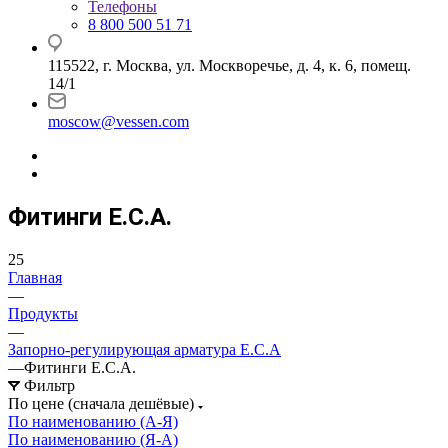
Телефоны
8 800 500 51 71
115522, г. Москва, ул. Москворечье, д. 4, к. 6, помещ.
14/1
moscow@vessen.com
Фитинги E.C.A.
25
Главная
—
Продукты
—
Запорно-регулирующая арматура E.C.A
—
Фитинги E.C.A.
Фильтр
По цене (сначала дешёвые)
По наименованию (А-Я)
По наименованию (Я-А)