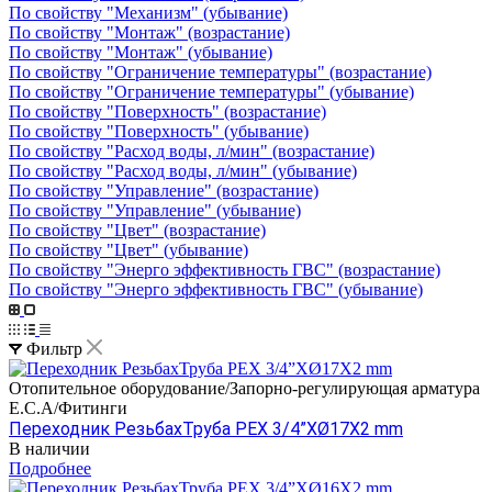
По свойству "Механизм" (убывание)
По свойству "Монтаж" (возрастание)
По свойству "Монтаж" (убывание)
По свойству "Ограничение температуры" (возрастание)
По свойству "Ограничение температуры" (убывание)
По свойству "Поверхность" (возрастание)
По свойству "Поверхность" (убывание)
По свойству "Расход воды, л/мин" (возрастание)
По свойству "Расход воды, л/мин" (убывание)
По свойству "Управление" (возрастание)
По свойству "Управление" (убывание)
По свойству "Цвет" (возрастание)
По свойству "Цвет" (убывание)
По свойству "Энерго эффективность ГВС" (возрастание)
По свойству "Энерго эффективность ГВС" (убывание)
Фильтр
Отопительное оборудование/Запорно-регулирующая арматура
E.C.A/Фитинги
Переходник РезьбахТруба PEX 3/4”XØ17X2 mm
В наличии
Подробнее