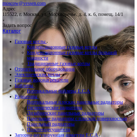
moscow@vessen.com
Адрес
115522, г. Москва, ул. Москворечье, д. 4, к. 6, помещ. 14/1
Задать вопрос
Каталог
Газовые котлы
Конденсационные газовые котлы
Конденсационные газовые котлы большой
мощности
Традиционные газовые котлы
Отопительное оборудование
Электрические котлы
Газовые водонагреватели
Бойлеры
Вертикальные бойлеры E.C.A
Радиаторы
Вертикальные плоские панельные радиаторы
Гигиенические радиаторы
Дизайнерские панельные радиаторы
Панельные радиаторы с плоской поверхностью
Панельный радиаторы
Полотенцесушители
Запорно-регулирующая арматура E.C.A