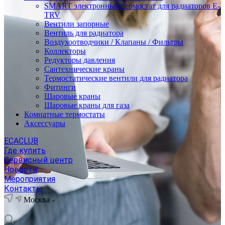
SMART электронный термостат для радиаторов E-
TRV
Вентили запорные
Вентиль для радиатора
Воздухоотводчики / Клапаны / Фильтры
Коллекторы
Редукторы давления
Сантехнические краны
Термостатические вентили для радиатора
Фитинги
Шаровые краны
Шаровые краны для газа
Комнатные термостаты
Аксессуары
ECACLUB
Где купить
Сервисный центр
Новости
Мероприятия
Контакты
Москва