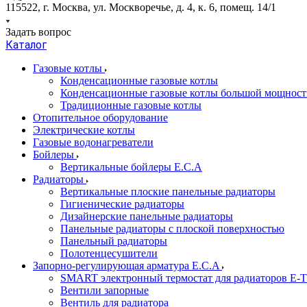
115522, г. Москва, ул. Москворечье, д. 4, к. 6, помещ. 14/1
Задать вопрос
Каталог
Газовые котлы
Конденсационные газовые котлы
Конденсационные газовые котлы большой мощност
Традиционные газовые котлы
Отопительное оборудование
Электрические котлы
Газовые водонагреватели
Бойлеры
Вертикальные бойлеры E.C.A
Радиаторы
Вертикальные плоские панельные радиаторы
Гигиенические радиаторы
Дизайнерские панельные радиаторы
Панельные радиаторы с плоской поверхностью
Панельный радиаторы
Полотенцесушители
Запорно-регулирующая арматура E.C.A
SMART электронный термостат для радиаторов E-
Вентили запорные
Вентиль для радиатора