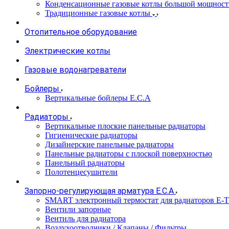
Конденсационные газовые котлы большой мощност
Традиционные газовые котлы
Отопительное оборудование
Электрические котлы
Газовые водонагреватели
Бойлеры
Вертикальные бойлеры E.C.A
Радиаторы
Вертикальные плоские панельные радиаторы
Гигиенические радиаторы
Дизайнерские панельные радиаторы
Панельные радиаторы с плоской поверхностью
Панельный радиаторы
Полотенцесушители
Запорно-регулирующая арматура E.C.A
SMART электронный термостат для радиаторов E-
Вентили запорные
Вентиль для радиатора
Воздухоотводчики / Клапаны / Фильтры