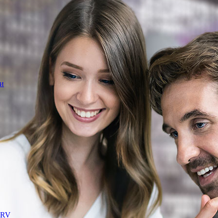
и
TRV