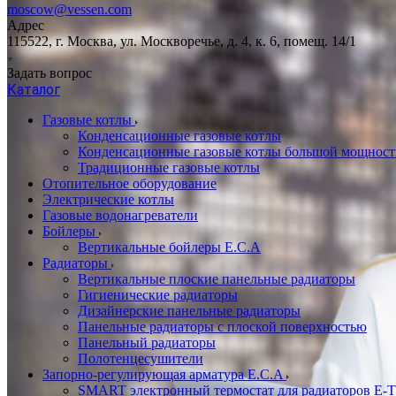
moscow@vessen.com
Адрес
115522, г. Москва, ул. Москворечье, д. 4, к. 6, помещ. 14/1
Задать вопрос
Каталог
Газовые котлы
Конденсационные газовые котлы
Конденсационные газовые котлы большой мощност
Традиционные газовые котлы
Отопительное оборудование
Электрические котлы
Газовые водонагреватели
Бойлеры
Вертикальные бойлеры E.C.A
Радиаторы
Вертикальные плоские панельные радиаторы
Гигиенические радиаторы
Дизайнерские панельные радиаторы
Панельные радиаторы с плоской поверхностью
Панельный радиаторы
Полотенцесушители
Запорно-регулирующая арматура E.C.A
SMART электронный термостат для радиаторов E-