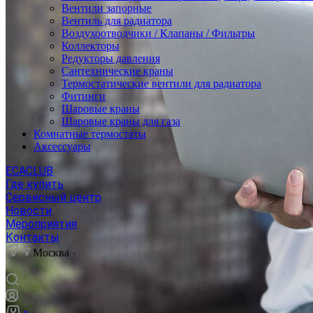
Вентили запорные
Вентиль для радиатора
Воздухоотводчики / Клапаны / Фильтры
Коллекторы
Редукторы давления
Сантехнические краны
Термостатические вентили для радиатора
Фитинги
Шаровые краны
Шаровые краны для газа
Комнатные термостаты
Аксессуары
ECACLUB
Где купить
Сервисный центр
Новости
Мероприятия
Контакты
Москва