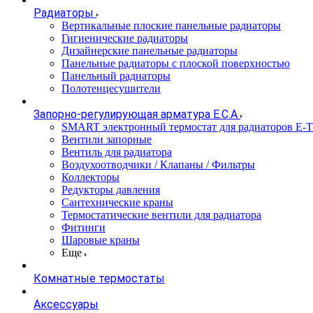
Радиаторы
Вертикальные плоские панельные радиаторы
Гигиенические радиаторы
Дизайнерские панельные радиаторы
Панельные радиаторы с плоской поверхностью
Панельный радиаторы
Полотенцесушители
Запорно-регулирующая арматура E.C.A
SMART электронный термостат для радиаторов E-
Вентили запорные
Вентиль для радиатора
Воздухоотводчики / Клапаны / Фильтры
Коллекторы
Редукторы давления
Сантехнические краны
Термостатические вентили для радиатора
Фитинги
Шаровые краны
Еще
Комнатные термостаты
Аксессуары