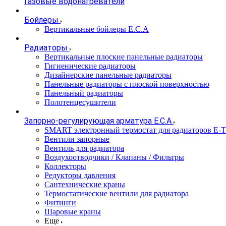
Газовые водонагреватели
Бойлеры
Вертикальные бойлеры E.C.A
Радиаторы
Вертикальные плоские панельные радиаторы
Гигиенические радиаторы
Дизайнерские панельные радиаторы
Панельные радиаторы с плоской поверхностью
Панельный радиаторы
Полотенцесушители
Запорно-регулирующая арматура E.C.A
SMART электронный термостат для радиаторов E-
Вентили запорные
Вентиль для радиатора
Воздухоотводчики / Клапаны / Фильтры
Коллекторы
Редукторы давления
Сантехнические краны
Термостатические вентили для радиатора
Фитинги
Шаровые краны
Еще