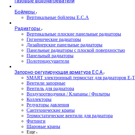
Газовые водонагреватели
Бойлеры
Вертикальные бойлеры E.C.A
Радиаторы
Вертикальные плоские панельные радиаторы
Гигиенические радиаторы
Дизайнерские панельные радиаторы
Панельные радиаторы с плоской поверхностью
Панельный радиаторы
Полотенцесушители
Запорно-регулирующая арматура E.C.A
SMART электронный термостат для радиаторов E-
Вентили запорные
Вентиль для радиатора
Воздухоотводчики / Клапаны / Фильтры
Коллекторы
Редукторы давления
Сантехнические краны
Термостатические вентили для радиатора
Фитинги
Шаровые краны
Еще