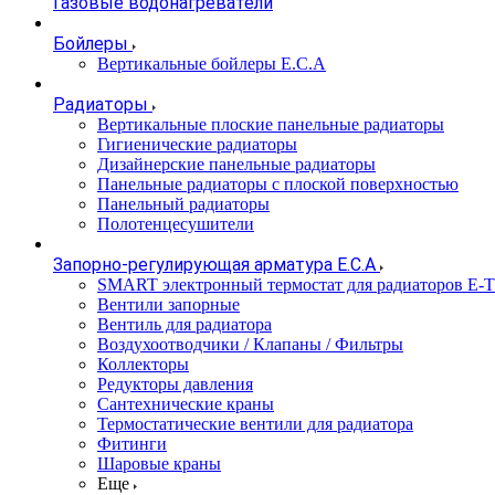
Газовые водонагреватели
Бойлеры
Вертикальные бойлеры E.C.A
Радиаторы
Вертикальные плоские панельные радиаторы
Гигиенические радиаторы
Дизайнерские панельные радиаторы
Панельные радиаторы с плоской поверхностью
Панельный радиаторы
Полотенцесушители
Запорно-регулирующая арматура E.C.A
SMART электронный термостат для радиаторов E-
Вентили запорные
Вентиль для радиатора
Воздухоотводчики / Клапаны / Фильтры
Коллекторы
Редукторы давления
Сантехнические краны
Термостатические вентили для радиатора
Фитинги
Шаровые краны
Еще