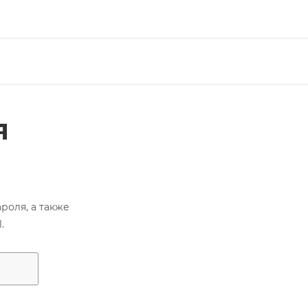
я
роля, а также
.